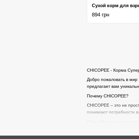
894 грн
CHICOPEE - Корма Супе
Добро пожаловать в мир 
предлагает вам уникальн
Почему CHICOPEE?
CHICOPEE – это не прост
понимают потребности ва
Разнообразие для вашег
Наш интернет-магазин п
свойствам. Здесь вы най