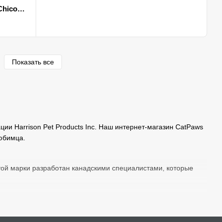
Сухой корм для взрослых кошек Chicopee HNL HAIR & SKIN здоровье кожи и шерсти 8 кг
Показать все
и Harrison Pet Products Inc. Наш интернет-магазин CatPaws
любимца.
той марки разработан канадскими специалистами, которые
аботанных с особым вниманием к составу и вкусовым
 от их размера и возраста.