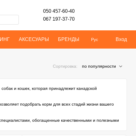
050 457-60-40
067 197-37-70
ИНГ
АКСЕСУАРЫ
БРЕНДЫ
Вход
Рус
Сортировка:
по популярности
собак и кошек, которая принадлежит канадской
озволяет подобрать корм для всех стадий жизни вашего
 специалистами, обогащенные качественными и полезными
азмеру и форме гранул, так как они влияют на вкус корма.