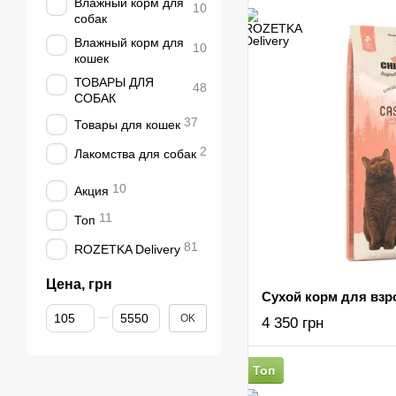
Влажный корм для
10
собак
Влажный корм для
10
кошек
ТОВАРЫ ДЛЯ
48
СОБАК
37
Товары для кошек
2
Лакомства для собак
10
Акция
11
Топ
81
ROZETKA Delivery
Цена, грн
От Цена, грн
До Цена, грн
OK
4 350 грн
Топ