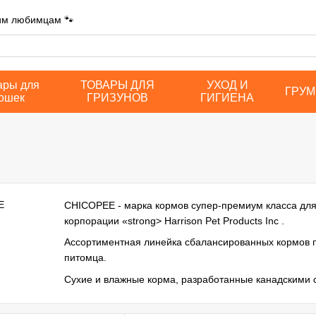
шим любимцам 🐾
ары для
ТОВАРЫ ДЛЯ
УХОД И
ГРУМ
ошек
ГРИЗУНОВ
ГИГИЕНА
CHICOPEE - марка кормов супер-премиум класса для 
корпорации «strong> Harrison Pet Products Inc .
Ассортиментная линейка сбалансированных кормов п
питомца.
Сухие и влажные корма, разработанные канадскими
ингредиентами, а также особое внимание уделяется р