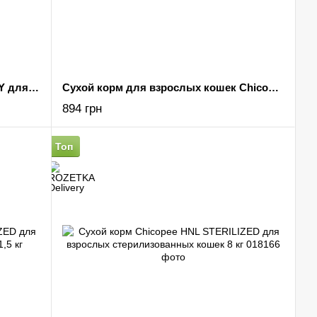
Сухой корм Chicopee HNL URINARY для кошек с мочекаменной болезнью 8 кг
Сухой корм для взрослых кошек Chicopee HNL NO GRAIN беззерновой 1,5 кг
894 грн
Топ