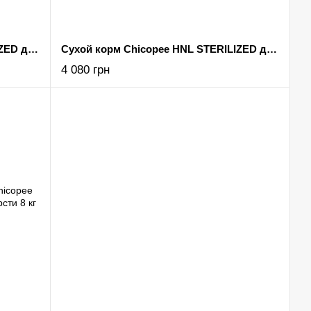
Сухой корм Chicopee HNL STERILIZED для взрослых стерилизованных кошек 1,5 кг
Сухой корм Chicopee HNL STERILIZED для взрослых стерилизованных кошек 8 кг
4 080 грн