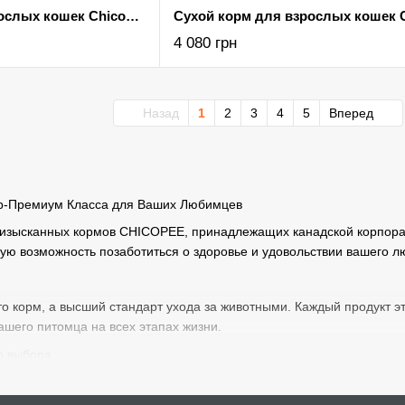
Сухой корм для взрослых кошек Chicopee HNL HAIR & SKIN здоровье кожи и шерсти 1,5 кг
4 080 грн
Назад
1
2
3
4
5
Вперед
р-Премиум Класса для Ваших Любимцев
изысканных кормов CHICOPEE, принадлежащих канадской корпораци
ую возможность позаботиться о здоровье и удовольствии вашего 
о корм, а высший стандарт ухода за животными. Каждый продукт э
шего питомца на всех этапах жизни.
о выбора
редлагает широкий выбор сухих и влажных кормов CHICOPEE, разр
дете оптимальный вариант для вашей собаки или кошки, независимо