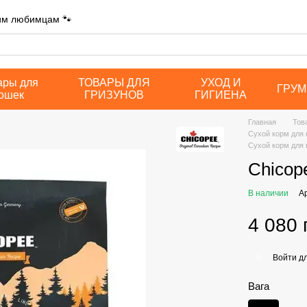
шим любимцам 🐾
ары для
ТОВАРЫ ДЛЯ
УХОД И
ГРУМ
ошек
ГРИЗУНОВ
ГИГИЕНА
Главная
Тов
Сухой корм для
Сухой корм для 
Chicop
В наличии
А
4 080 
Войти
дл
%
Вага