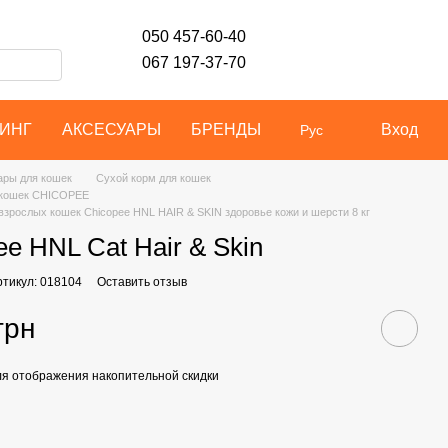
050 457-60-40
067 197-37-70
ИНГ
АКСЕСУАРЫ
БРЕНДЫ
Вход
Рус
ары для кошек
Сухой корм для кошек
 кошек CHICOPEE
взрослых кошек Chicopee HNL HAIR & SKIN здоровье кожи и шерсти 8 кг
ee HNL Cat Hair & Skin
ртикул: 018104
Оставить отзыв
грн
я отображения накопительной скидки