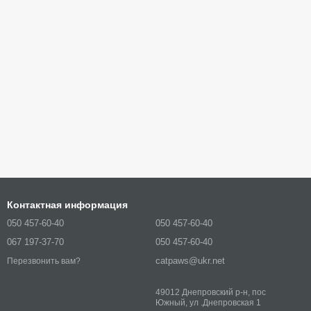
Контактная информация
050 457-60-40
050 457-60-40
067 197-37-70
050 457-60-40
catpaws@ukr.net
Перезвонить вам?
49012 Днепровский р-н, пос
Южный, ул .Днепровская 1