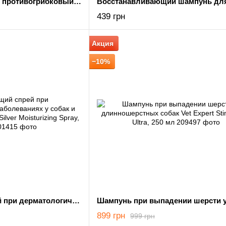
Антибактериальный противогрибковый шампунь для кошек и собак Vet Expert Specialist Shampoo, саше 20х15мл
439 грн
Акция
−10%
Увлажняющий спрей при дерматологических заболеваниях у собак и кошек Vet Expert NanoSilver Moisturizing Spray, 100 мл
899 грн
999 грн