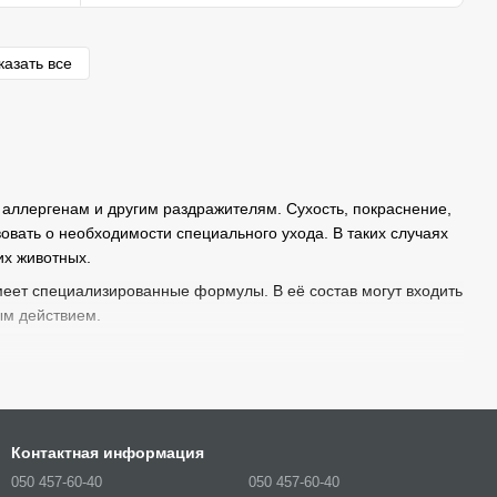
казать все
 аллергенам и другим раздражителям. Сухость, покраснение,
овать о необходимости специального ухода. В таких случаях
их животных.
имеет специализированные формулы. В её состав могут входить
м действием.
Контактная информация
050 457-60-40
050 457-60-40