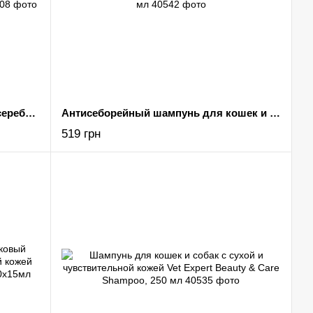
Антибактериальный спрей с наносеребром и хлоргексидином для кошек и собак Vet Expert NanoSilver Chlorhexidine, 100 мл
Антисеборейный шампунь для кошек и собак Vet Expert Antiseborrhoeic Shampoo, 250 мл
519 грн