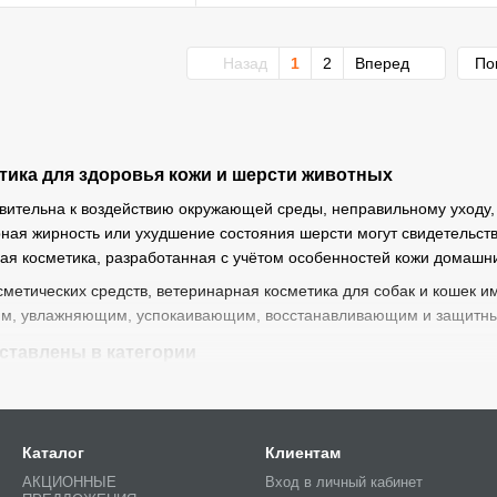
Назад
1
2
Вперед
По
тика для здоровья кожи и шерсти животных
твительна к воздействию окружающей среды, неправильному уходу,
ная жирность или ухудшение состояния шерсти могут свидетельств
ая косметика, разработанная с учётом особенностей кожи домашн
сметических средств, ветеринарная косметика для собак и кошек 
м, увлажняющим, успокаивающим, восстанавливающим и защитны
дставлены в категории
арной косметики можно найти:
ампуни для собак и кошек;
Каталог
Клиентам
 противогрибковые средства;
АКЦИОННЫЕ
Вход в личный кабинет
тельной и склонной к раздражению кожи;