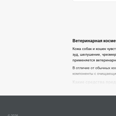
Ветеринарная косме
Кожа собак и кошек чувс
зуд, шелушение, чрезмер
применяется ветеринарн
В отличие от обычных ко
компоненты с очищающи
Какие средства пре
В ассортименте ветерин
дерматологические ш
антибактериальные и
шампуни для чувстви
© 2026