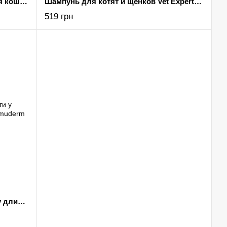
Восстанавливающий шампунь для кошек и собак Vet Expert Repair Shampoo, 250 мл
Шампунь для котят и щенков Vet Expert Puppy Shampoo, 250 мл
519 грн
Шампунь при выпадении шерсти у длинношерстных собак Vet Expert Stimuderm Ultra, 250 мл