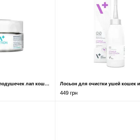
Защитная мазь для подушечек лап кошек и собак Vet Expert Paw Protection, 75 мл
449 грн