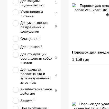
Для защиты
1
подушечек лап
Увлажнение и
7
питание
Для уменьшения
6
раздражений и
шелушения
5
Очищение
1
Для щенков
Для стимуляции
3
роста шерсти собак
1 159 грн
и котов
Для ухода за
полостью рта и
4
зубами домашних
животных
Антибактериальное
9
действие
3
Защита
При дисфункции