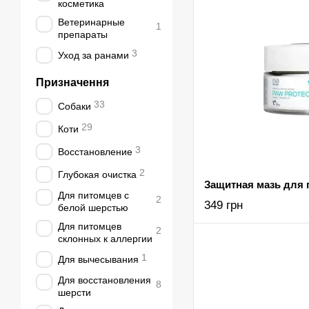
косметика
Ветеринарные
1
препараты
3
Уход за ранами
Призначення
33
Собаки
29
Коти
3
Восстановление
2
Глубокая очистка
Для питомцев с
2
349 грн
белой шерстью
Для питомцев
2
склонных к аллергии
1
Для вычесывания
Для восстановления
8
шерсти