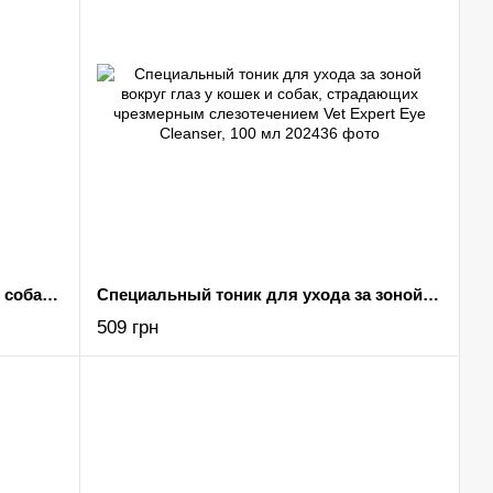
Лосьон для очистки ушей кошек и собак Vet Expert Otihelp Ear Lotion, 75 мл
Специальный тоник для ухода за зоной вокруг глаз у кошек и собак, страдающих чрезмерным слезотечением Vet Expert Eye Cleanser, 100 мл
509 грн