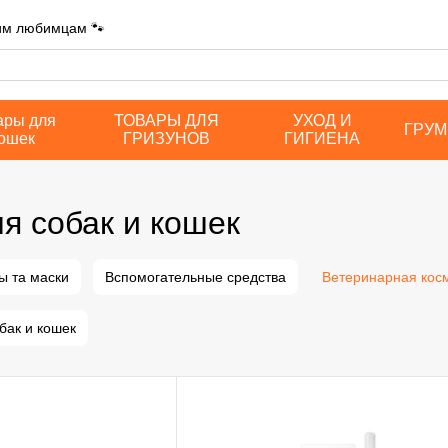
шим любимцам 🐾
ары для
ТОВАРЫ ДЛЯ
УХОД И
ГРУМ
ошек
ГРИЗУНОВ
ГИГИЕНА
я собак и кошек
ы та маски
Вспомогательные средства
Ветеринарная кос
бак и кошек