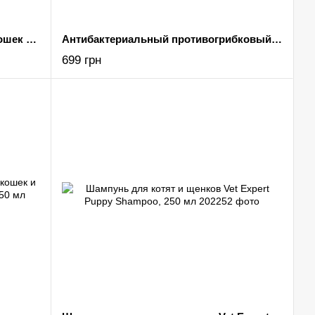
Гипоаллергенный шампунь для кошек и собак Vet Expert Hypoallergenic Shampoo, саше 20х15мл
Антибактериальный противогрибковый шампунь для кошек и собак Vet Expert Specialist Shampoo, 250 мл
699 грн