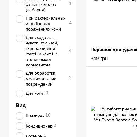
1
сальных желез
(себорея)
При бактериальных
4
и грибковых
поражениях кожи
Для ухода за
чувствительной,
гиперактивной
4
кожей и кожей с
849 грн
атопическим
дерматитом
Для обработки
2
мелких кожных
повреждений
1
Для котят
Вид
16
Шампунь
3
Кондиционер
1
Лосьйон