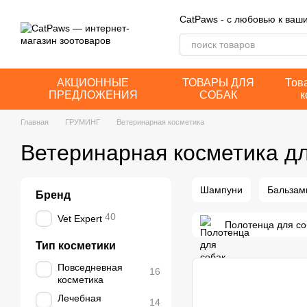
Перейти к основному контенту
CatPaws - с любовью к ва
АКЦИОННЫЕ
ТОВАРЫ ДЛЯ
Тов
ПРЕДЛОЖЕНИЯ
СОБАК
к
Главная
ГРУМИНГ
Ветеринарная косметика
Ветеринарная косметика дл
Шампуни
Бальзам
Бренд
40
Vet Expert
Полотенца для со
Тип косметики
Повседневная
16
косметика
Лечебная
14