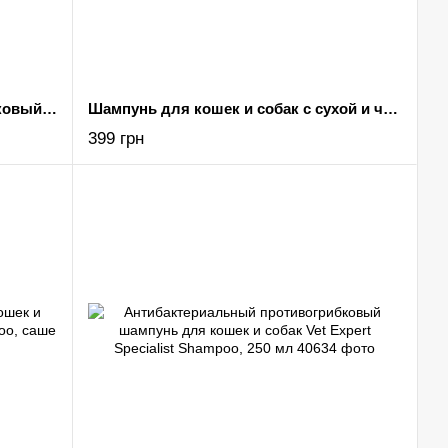
Антибактериальный противогрибковый шампунь для кошек и собак с жирной кожей Vet Expert Benzoic Shampoo, саше 20х15мл
Шампунь для кошек и собак с сухой и чувствительной кожей Vet Expert Beauty & Care Shampoo, 250 мл
399 грн