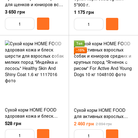
для щенков и юниоров всех
5*900 г.
пород JOSERA YoungStar
3 650 грн
1 175 грн
Junior All Sizes 12,5 кг
Топ
−15%
Сухой корм HOME FOOD
Сухой корм HOME FOOD
здоровая кожа и блеск
для активных взрослых
шерсти для взрослых собак
собак и юниоров средних и
528 грн
2 460 грн
2 894 грн
мелких пород "Индейка и
крупных пород "Ягненок с
лосось" Healthy Skin And
рисом" For Active And Young