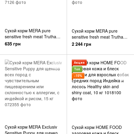
Сухой корм MERA pure
Сухой корм MERA pure
sensitive fresh meat Truthahn
sensitive fresh meat Truthahn
& Kartoffel для взрослых
& Kartoffel для взрослых
635 грн
2 244 грн
собак со свежим мясом
собак со свежим мясом
индейки и картофеля,
индейки и картофеля,
беззерновой, 1 кг
беззерновой, 4 кг
Акция
Топ
−15%
Сухой корм MERA Exclusiv
Сухой корм HOME FOOD
Sensitive Puppy для щенков
здоровая кожа и блеск