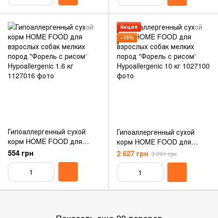
Shiny Coat 1.6 кг
Dogs 10 кг
Акция
−15%
Гипоаллергенный сухой
Гипоаллергенный сухой
корм HOME FOOD для
корм HOME FOOD для
взрослых собак мелких
взрослых собак мелких
554 грн
2 627 грн
3 091 грн
пород "Форель с рисом"
пород "Форель с рисом"
Hypoallergenic 1.6 кг
Hypoallergenic 10 кг
Показать еще 20 товаров