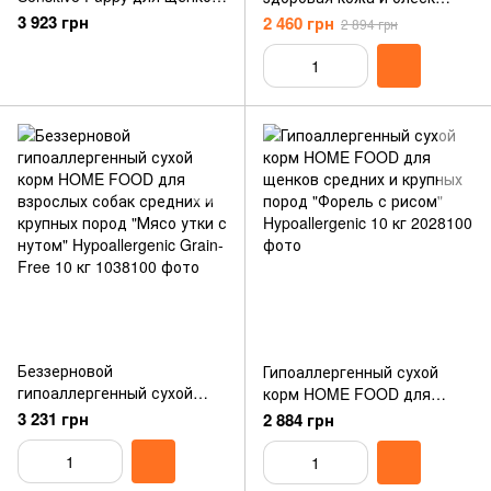
всех пород с
шерсти для взрослых собак
3 923 грн
2 460 грн
2 894 грн
чувствительным
средних пород Индейка и
пищеварением или
лосось Healthy skin and
склонностью к аллергии, с
shiny coat, 10 кг
индейкой и рисом, 15 кг
Беззерновой
Гипоаллергенный сухой
гипоаллергенный сухой
корм HOME FOOD для
корм HOME FOOD для
щенков средних и крупных
3 231 грн
2 884 грн
взрослых собак средних и
пород "Форель с рисом"
крупных пород "Мясо утки с
Hypoallergenic 10 кг
нутом" Hypoallergenic Grain-