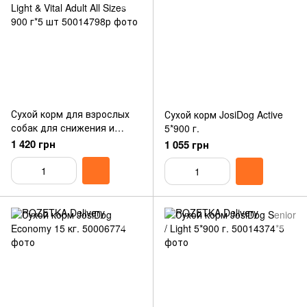
Сухой корм для взрослых
Сухой корм JosiDog Active
собак для снижения и
5*900 г.
удержания веса JOSERA
1 420 грн
1 055 грн
Light & Vital Adult All Sizes
900 г*5 шт