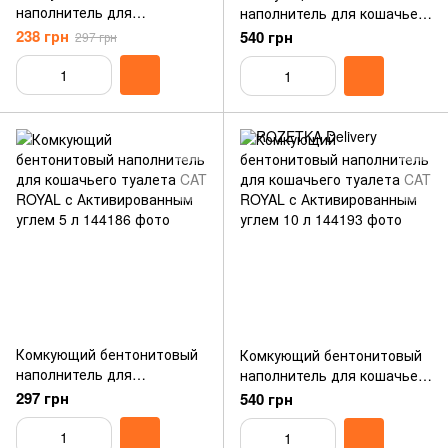
наполнитель для
наполнитель для кошачьего
кошачьего туалета CAT
туалета CAT ROYAL
238 грн
540 грн
297 грн
ROYAL лаванда 5 л
лаванда 10 л
Комкующий бентонитовый
Комкующий бентонитовый
наполнитель для
наполнитель для кошачьего
кошачьего туалета CAT
туалета CAT ROYAL с
297 грн
540 грн
ROYAL с Активированным
Активированным углем 10 л
углем 5 л