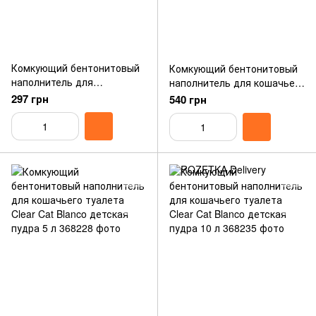
Комкующий бентонитовый
Комкующий бентонитовый
наполнитель для
наполнитель для кошачьего
кошачьего туалета CAT
туалета CAT ROYAL
297 грн
540 грн
ROYAL натуральный 5 л
натуральный 10 л