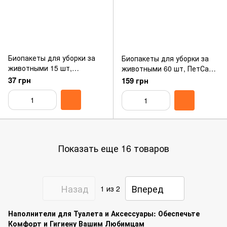
Биопакеты для уборки за
Биопакеты для уборки за
животными 15 шт,
животными 60 шт, ПетСани
ПетСанит(PetSanit), MODES
(PetSanit), MODES
37 грн
159 грн
Показать еще 16 товаров
Назад
Вперед
1
из 2
Наполнители для Туалета и Аксессуары: Обеспечьте
Комфорт и Гигиену Вашим Любимцам