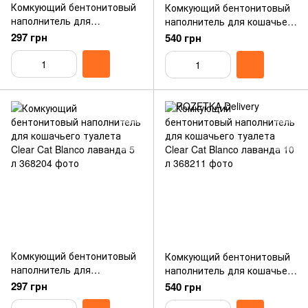
Комкующий бентонитовый
Комкующий бентонитовый
наполнитель для
наполнитель для кошачьего
кошачьего туалета Clear
туалета Clear Cat Blanco
297 грн
540 грн
Cat Blanco детская пудра 5
детская пудра 10 л
л
Комкующий бентонитовый
Комкующий бентонитовый
наполнитель для
наполнитель для кошачьего
кошачьего туалета Clear
туалета Clear Cat Blanco
297 грн
540 грн
Cat Blanco лаванда 5 л
лаванда 10 л