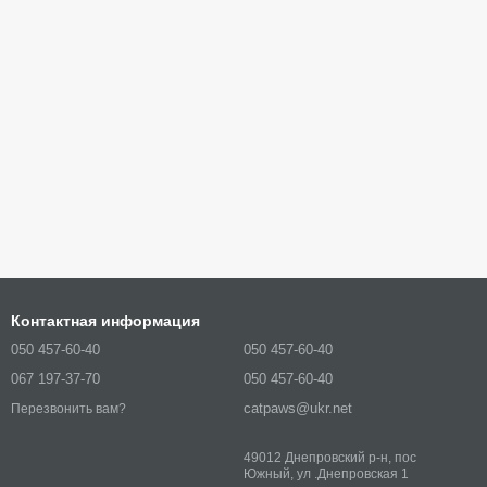
Контактная информация
050 457-60-40
050 457-60-40
067 197-37-70
050 457-60-40
catpaws@ukr.net
Перезвонить вам?
49012 Днепровский р-н, пос
Южный, ул .Днепровская 1