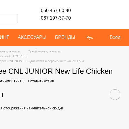
050 457-60-40
067 197-37-70
ИНГ
АКСЕСУАРЫ
БРЕНДЫ
Вход
Рус
ары для кошек
Сухой корм для кошек
 кошек CHICOPEE
opee CNL NEW LIFE для котят и беременных кошек 1,5 кг
ee CNL JUNIOR New Life Chicken
ртикул: 017916
Оставить отзыв
н
я отображения накопительной скидки