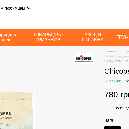
шим любимцам 🐾
ары для
ТОВАРЫ ДЛЯ
УХОД И
ГРУМ
ошек
ГРИЗУНОВ
ГИГИЕНА
Главная
Тов
Сухой корм для
Сухой корм Chic
Chicop
В наличии
А
780 гр
Войти
дл
%
Вага