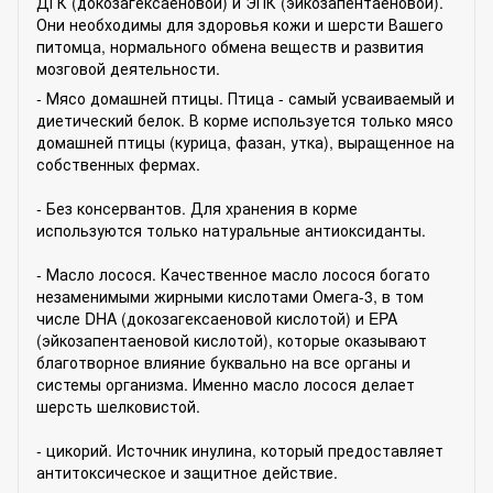
ДГК (докозагексаеновой) и ЭПК (эйкозапентаеновой).
Они необходимы для здоровья кожи и шерсти Вашего
питомца, нормального обмена веществ и развития
мозговой деятельности.
- Мясо домашней птицы. Птица - самый усваиваемый и
диетический белок. В корме используется только мясо
домашней птицы (курица, фазан, утка), выращенное на
собственных фермах.
⠀
- Без консервантов. Для хранения в корме
используются только натуральные антиоксиданты.
⠀
- Масло лосося. Качественное масло лосося богато
незаменимыми жирными кислотами Омега-3, в том
числе DHA (докозагексаеновой кислотой) и EPA
(эйкозапентаеновой кислотой), которые оказывают
благотворное влияние буквально на все органы и
системы организма. Именно масло лосося делает
шерсть шелковистой.
⠀
- цикорий. Источник инулина, который предоставляет
антитоксическое и защитное действие.