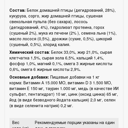
Состав:
Белок домашней птицы (дегидрований, 28%),
кукуруза, сорго, жир домашней птицы, сушеная
свекольная пульпа (без сахара), лосось
(дегидрований, 4%), гидролизат протеина, горох
(сушеный 2%), мука из печени (2% ), семена льна (1%),
масло лосося (0,5%), дрожжи (сухие, 0,5%), цикорий
(сушеный, 0,5%), хлорид калия.
Химический состав
: Белок 33,0%, жир 21,0%, сырая
клетчатка 1,5%, сырая зола 6,5%, кальций 1,4%,
фосфор 1,0%, магний 0,1%, oмега 3 жирные кислоты
0,6%, oмега 6 жирные кислоты 2,9%.
Основные добавки:
Пищевые добавки на 1 кг
корма: Витамин А 15.000 MO, витамин D 3 1.500 MO,
витамин Е 150 мг, таурин 1.000 мг, медь (в качестве ИИ
сульфат, пентагидрат) 10 мг, цинк (оксид цинка) 65 мг,
йод (в виде безводного йодата кальция) 2,0 мг, селен
(в виде селенита натрия) 0,2 мг.
Вес
Рекомендуемые порции указаны на один
кота (кг)
день в граммах