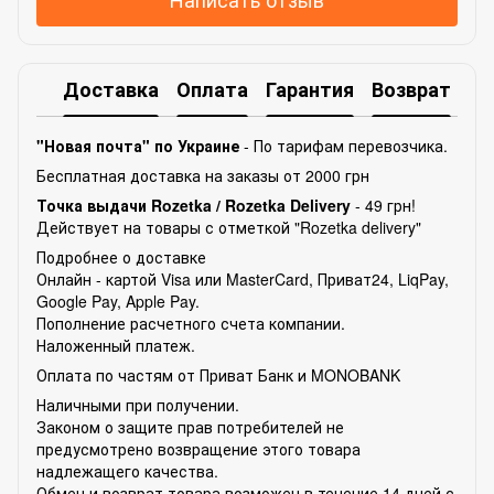
Доставка
Оплата
Гарантия
Возврат
Ко
"Новая почта" по Украине
- По тарифам перевозчика.
Бесплатная доставка на заказы от 2000 грн
Точка выдачи Rozetka /
Rozetka Delivery
- 49 грн!
Действует на товары с отметкой "Rozetka delivery"
Подробнее о доставке
Онлайн - картой Visa или MasterCard, Приват24, LiqPay,
Google Pay, Apple Pay.
Пополнение расчетного счета компании.
Наложенный платеж.
Оплата по частям от Приват Банк и MONOBANK
Наличными при получении.
Законом о защите прав потребителей не
предусмотрено возвращение этого товара
надлежащего качества.
Обмен и возврат товара возможен в течение 14 дней с