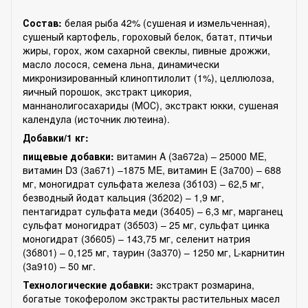
Состав:
белая рыба 42% (сушеная и измельченная),
сушеный картофель, гороховый белок, батат, птичьи
жиры, горох, жом сахарной свеклы, пивные дрожжи,
масло лосося, семена льнa, динамически
микронизированный клиноптилолит (1%), целлюлоза,
яичный порошок, экстракт цикория,
маннанолигосахариды (МОС), экстракт юкки, сушеная
календула (источник лютеина).
Добавки/1 кг:
пищевые добавки:
витамин A (3a672a) – 25000 ME,
витамин D3 (3a671) –1875 ME, витамин E (3a700) – 688
мг, моногидрат сульфата железа (3б103) – 62,5 мг,
безводный йодат кальция (3б202) – 1,9 мг,
пентагидрат сульфата меди (3б405) – 6,3 мг, марганец
сульфат моногидрат (3б503) – 25 мг, сульфат цинка
моногидрат (3б605) – 143,75 мг, селенит натрия
(3б801) – 0,125 мг, таурин (3a370) – 1250 мг, L-карнитин
(3a910) – 50 мг.
Технологические добавки:
экстракт розмарина,
богатые токоферолом экстракты растительных масел