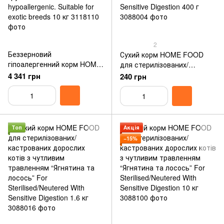
2
Беззерновий
Сухий корм HOME FOOD
гіпоалергенний корм HOME
для стерилізованих/
FOOD для дорослих
кастрованих дорослих котів
4 341 грн
240 грн
стерилізованих/
з чутливим травленням
кастрованих котів Качка та
“Ягнятина та лосось” For
груша Grain-free
Sterilised/Neutered With
hypoallergenic. Suitable for
Sensitive Digestion 400 г
exotic breeds 10 кг
Топ
Акція
−15%