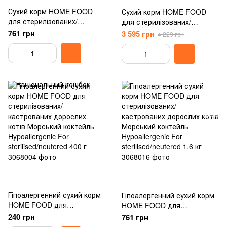
Сухий корм HOME FOOD
Сухий корм HOME FOOD
для стерилізованих/
для стерилізованих/
кастрованих дорослих
кастрованих дорослих котів
761 грн
3 595 грн
4 229 грн
котів з чутливим
з чутливим травленням
травленням “Ягнятина та
“Ягнятина та лосось” For
лосось” For
Sterilised/Neutered With
Sterilised/Neutered With
Sensitive Digestion 10 кг
Sensitive Digestion 1.6 кг
Гіпоалергенний сухий корм
Гіпоалергенний сухий корм
HOME FOOD для
HOME FOOD для
стерилізованих/
стерилізованих/
240 грн
761 грн
кастрованих дорослих
кастрованих дорослих котів