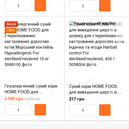
котів Морський коктейль
Морський коктейль
Hypoallergenic For
Hypoallergenic For
sterilised/neutered 400 г
sterilised/neutered 1.6 кг
Акція
−15%
1
Гіпоалергенний сухий корм
Сухий корм HOME FOOD
HOME FOOD для
для виведення шерсті зі
стерилізованих/
шлунку для стерилізованих/
3 595 грн
217 грн
4 229 грн
кастрованих дорослих
кастрованих дорослих котів
котів Морський коктейль
Індичка та ягоди Hairball
Hypoallergenic For
control For
sterilised/neutered 10 кг
sterilised/neutered, 400 г