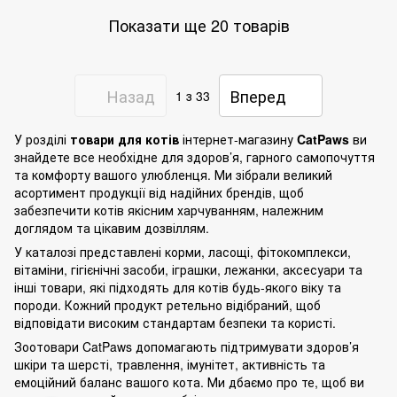
Показати ще 20 товарів
Назад
Вперед
1
з 33
У розділі
товари для котів
інтернет-магазину
CatPaws
ви
знайдете все необхідне для здоров’я, гарного самопочуття
та комфорту вашого улюбленця. Ми зібрали великий
асортимент продукції від надійних брендів, щоб
забезпечити котів якісним харчуванням, належним
доглядом та цікавим дозвіллям.
У каталозі представлені корми, ласощі, фітокомплекси,
вітаміни, гігієнічні засоби, іграшки, лежанки, аксесуари та
інші товари, які підходять для котів будь-якого віку та
породи. Кожний продукт ретельно відібраний, щоб
відповідати високим стандартам безпеки та користі.
Зоотовари CatPaws допомагають підтримувати здоров’я
шкіри та шерсті, травлення, імунітет, активність та
емоційний баланс вашого кота. Ми дбаємо про те, щоб ви