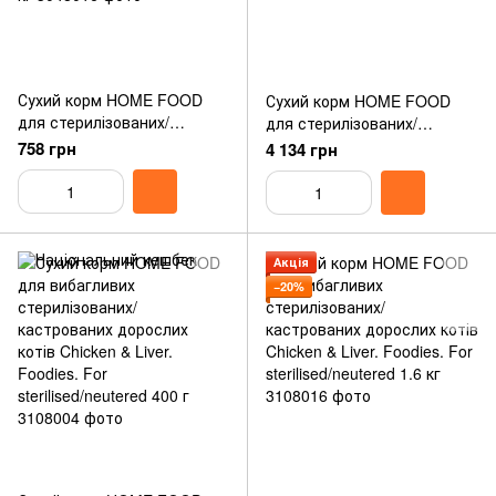
Сухий корм HOME FOOD
Сухий корм HOME FOOD
для стерилізованих/
для стерилізованих/
кастрованих дорослих
кастрованих дорослих котів
758 грн
4 134 грн
котів “Кролик та
“Кролик та журавлина” For
журавлина” For
Sterilised/Neutered Cats 10 кг
Sterilised/Neutered Cats 1.6
кг
Акція
−20%