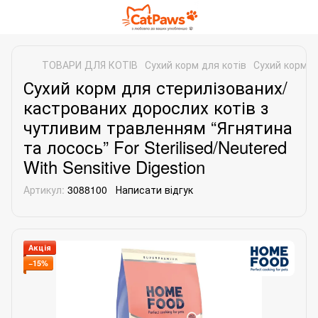
ТОВАРИ ДЛЯ КОТІВ
Сухий корм для котів
Сухий корм 
Сухий корм для стерилізованих/
кастрованих дорослих котів з
чутливим травленням “Ягнятина
та лосось” For Sterilised/Neutered
With Sensitive Digestion
Артикул:
3088100
Написати відгук
Акція
−15%