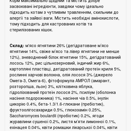
Корм максимально щадний та містить добре
засвоювані інгредієнти, завдяки чому ідеально
підходить котам з чутливим травленням, схильним до
алергії та зайвої ваги. Містить необхідні амінокислоти,
тому підходить для кастрованих котів та
стерилізованих кішок.
Склад:
м'ясо ягнятини 26% (дегідратоване м’ясо
ягнятини 14%, свіже м’ясо та лівер ягнятини не менше
12%), зневоднений білок ягнятини 15%, дегідратований
лосось 12%, рис цільнозерновий, індичий жир 6%,
картопляні пластівці, дегідратований протеїн криля 5%,
рослинні харчові волокна, олія лосося 3% (джерело
Омега-3, Омега-6), фітоформула АМРОЛ (амарант,
розторопша, льон) 3%, клітковина яблука,
гідролізований протеїн лосося 2%, псиліум (оболонка
насіння подорожника) 1%, насіння чіа 0.5%, інулін
цикорію 0.4%, бета-1.3/1.6-глюкани (пребіотик),
фруктоолігосахариди 0.5%, глюкозамін 0.25%,
Saccharomyces boulardii (пробіотик) 0.2%, ягоди
журавлини сушеної 0.2%, листя м’яти лимонної 0.1%,
ехінацея 0.04%, квіти ромашки лікарської 0.04%, квіти