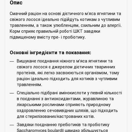
Опис
Смачний раціон на основі дієтичного м’яса ягнятини та
свіжого лосося ідеально підійдуть котикам з чутливим
травленням, а також улюбленцям, схильним до алергії.
Корм сприяє правильній роботі ШКТ завдяки
підвищеному вмісту пре- і пробіотику.
Основні інгредієнти та показання:
Вишукане поєднання ніжного м'яса ягнятини та
свіжого лосося є джерелом дієтичних тваринних
протеїнів, які легко засвоюються організмом, тому
раціон ідеально підходить для котиків з чутливим
травленням.
Спеціально підібрані амінокислоти у певній кількості
в поєднанні з антиоксидантами, журавлиною та
лікарськими рослинами сприяють природному
оздоровленню сечовивідних шляхів, що підходить
для стерилізованих/кастрованих котів.
Завдяки поєднанню пребіотиків та пробіотику
Saccharomyces boulardii швидко збільшується