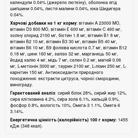
календули 0.04% (джерело лютеїну), оболонка ягід
шипшини 0.04%, листя малини 0.04%, юка Шидигера
0.04%.
Харчові добавки на 1 кг корму
: вітамін A 23000 МО,
вітамін D3 800 МО, вітамін Е 600 мг, вітамін C 460 мг,
холіну хлорид 2100 мг, біотин 1.8 мг, вітамін В1 8 мг,
вітамін В2 10 мг, вітамін В3 30 мг, вітамін В5 40 мг,
вітамін В6 10 мг, В9 фолієва кислота 0.7 мг, вітамін В12
0.18 мг, цинк 160 мг, залізо 32 мг, марганець 50 мг,
йодид калію 4 мг, мідь 7 мг, селен 0.2 мг, магній 0.06
мг, L-метіонін 3000 мг, таурин 2100 мг, L-лізин 250 мг, L-
карнітин 150 мг. Антиоксиданти природного
походження: екстракти цитруса, чорної смородини,
винограду.
Гарантований аналіз
: сирий білок 28%, сирий жир 12%,
сира клітковина 4.2%, сира зола 6.1%, кальцій 0.9%,
фосфор 0.8%, вологість 10%, Омега-3 1.1%, Омега-6
3.14%.
Енергетична цінність (калорійність) 100 г корму:
1455
кДж (348 ккал).