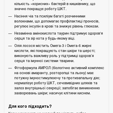
кількість «корисних» бактерій в кишківнику, що
значно покращує роботу ШКТ.
Насіння чіа та псиліум багаті розчинними
волокнами, що допомагає профілактиці проносів,
регулює інсулін в крові та знижує рівень глюкози.
Незамінна амінокислота таурин підтримує здоров'я
серця та зір кота у будь-якому віці.
Олія лосося містить Омега-3 і Омега-6 жирні
кислоти, які покращують стан шкіри та шерсті;
виконують важливу роль у підтримці здоров’я
серця та імунної системи тварини.
Фітоформула АМРОЛ (біологічно активний комплекс
на основі амаранту, розторопші та льону) має
потужну імуностимулюючу та протизапальну дію;
нормалізує роботу ШКТ, сечовивідних шляхів та
залоз внутрішньої секреції; запобігає виникненню
захворювань шкіри; насичує клітини киснем.
Для кого підходить?