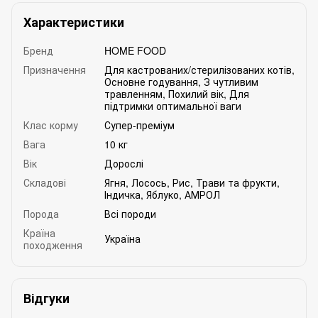
Характеристики
Бренд
HOME FOOD
Призначення
Для кастрованих/стерилізованих котів
,
Основне годування
,
З чутливим
травленням
,
Похилий вік
,
Для
підтримки оптимальної ваги
Клас корму
Супер-преміум
Вага
10 кг
Вік
Дорослі
Складові
Ягня
,
Лосось
,
Рис
,
Трави та фрукти
,
Індичка
,
Яблуко
,
АМРОЛ
Порода
Всі породи
Країна
Україна
походження
Відгуки