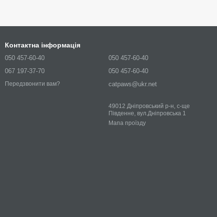
Контактна інформація
050 457-60-40
050 457-60-40
067 197-37-70
050 457-60-40
catpaws@ukr.net
Передзвонити вам?
49012 Дніпровський р-н, с-ще
Південне, вул.Дніпровська 1
Мапа проїзду