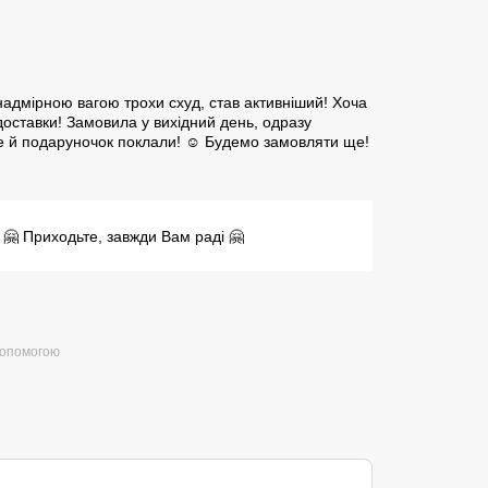
надмірною вагою трохи схуд, став активніший! Хоча
доставки! Замовила у вихідний день, одразу
Ще й подаруночок поклали! ☺️ Будемо замовляти ще!
к 🤗 Приходьте, завжди Вам раді 🤗
допомогою