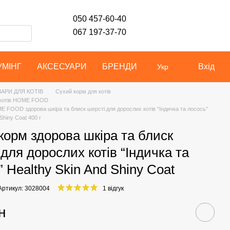
050 457-60-40
067 197-37-70
УМІНГ
АКСЕСУАРИ
БРЕНДИ
Вхід
Укр
АРИ ДЛЯ КОТІВ
Сухий корм для котів
 котів HOME FOOD
 FOOD здорова шкіра та блиск шерсті для дорослих котів “Індичка та лосось”
Shiny Coat 400 г
корм здорова шкіра та блиск
 для дорослих котів “Індичка та
 Healthy Skin And Shiny Coat
Артикул: 3028004
1 відгук
н