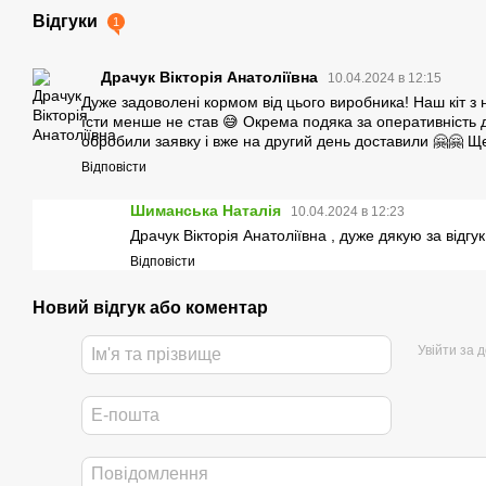
Відгуки
1
Драчук Вікторія Анатоліївна
10.04.2024 в 12:15
Дуже задоволені кормом від цього виробника! Наш кіт з 
їсти менше не став 😅 Окрема подяка за оперативність 
обробили заявку і вже на другий день доставили 🤗🤗 
Відповісти
Шиманська Наталія
10.04.2024 в 12:23
Драчук Вікторія Анатоліївна , дуже дякую за відгу
Відповісти
Новий відгук або коментар
Увійти за 