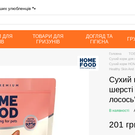
ших улюбленців 🐾
И ДЛЯ
ТОВАРИ ДЛЯ
ДОГЛЯД ТА
ГР
ІВ
ГРИЗУНІВ
ГІГІЄНА
Головна
ТОВ
Сухий корм для
Сухий корм HOME
Healthy Skin And 
Сухий 
шерсті
лосось”
В наявності
201 гр