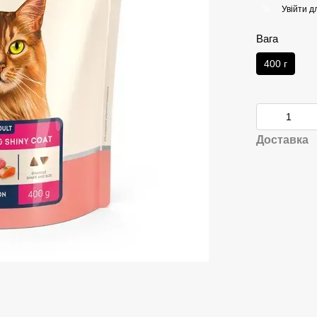
Увійти
дл
%
Вага
400 г
Доставка