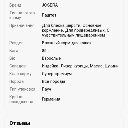
Бренд
JOSERA
Тип вологого
Паштет
корму
Призначення
Для блеска шерсти
,
Основное
кормление
,
Для привередливых
,
С
чувствительным пищеварением
Раздел
Влажный корм для кошек
Вага
85 г
Вік
Взрослые
Складові
Индейка
,
Ливер курицы
,
Масло
,
Цукини
Клас корму
Супер-премиум
Порода
Все породы
Тип упаковки
Пауч
Країна
Германия
походження
Отзывы