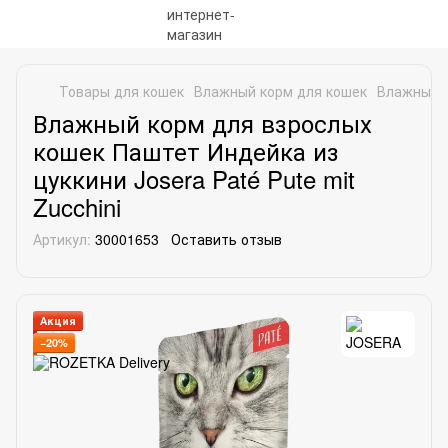
Товары для кошек
Влажный корм для кошек
Влажный 
Влажный корм для взрослых
кошек Паштет Индейка из
цуккини Josera Paté Pute mit
Zucchini
Артикул:
30001653
Оставить отзыв
Акция
−20%