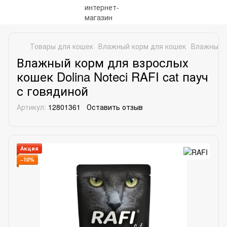
Товары для кошек
Влажный корм для кошек
Влажный к
Влажный корм для взрослых
кошек Dolina Noteci RAFI cat пауч
с говядиной
Артикул:
12801361
Оставить отзыв
Акция
−10%