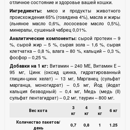
отличное состояние и здоровье вашей кошки.
Ингредиенты:
мясо и продукты животного
происхождения 65% (говядина 4%), масла и жиры
(льняное масло 0,6%, лососевое масло 0,5%),
минералы, сушеный чабрец 0,01%.
Аналитические компоненты:
сырой протеин – 9
%, сырой жир – 5 %, сырая зола – 1,6 %, сырая
клетчатка – 0,8 %, влага – 80 %, кальций – 0,3 %,
фосфор – 0,25 %.
Добавки на 1 кг:
Витамин – 240 МЕ, Витамин Е –
95 мг, Цинк (оксид цинка, гидратированный
глицин-цинк хелат) – 13 мг, Марганец (сульфат
марганца, моногидрат) – 0,5 мг, Йод (йодат
кальция безводный) – 0,4 мг, Медь (медь (II)
сульфат пентагидрат) – 0,2 мг, таурин – 800 мг.
3
4
5
Вес кота
6 кг
кг
кг
кг
Количество пакетов/
0,7
0,8
1
1.25
день