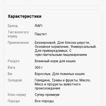
Характеристики
Бренд
RAFI
Тип вологого
Паштет
корму
Призначення
Беззерновой
,
Для блеска шерсти
,
Основное кормление
,
Универсальный
,
Для привередливых
,
С
чувствительным пищеварением
Раздел
Влажный корм для кошек
Вага
300 г
Вік
Взрослые
,
Для пожилых кошек
Складові
Говядина
,
Травы и фрукты
,
Масло
,
Мясо и продукты животного
происхождения
Клас корму
Супер-премиум
Порода
Все породы