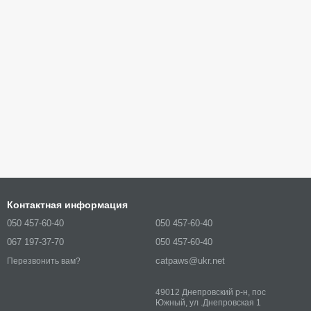
Контактная информация
050 457-60-40
050 457-60-40
067 197-37-70
050 457-60-40
catpaws@ukr.net
Перезвонить вам?
49012 Днепровский р-н, пос
Южный, ул .Днепровская 1