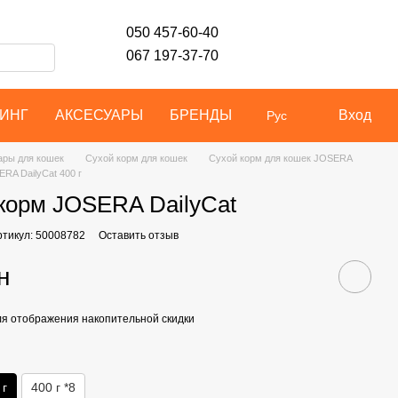
050 457-60-40
067 197-37-70
ИНГ
АКСЕСУАРЫ
БРЕНДЫ
Вход
Рус
ары для кошек
Сухой корм для кошек
Сухой корм для кошек JOSERA
RA DailyCat 400 г
корм JOSERA DailyCat
ртикул: 50008782
Оставить отзыв
н
я отображения накопительной скидки
 г
400 г *8