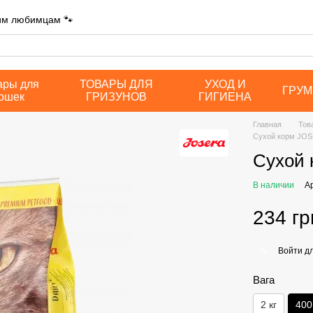
шим любимцам 🐾
ары для
ТОВАРЫ ДЛЯ
УХОД И
ГРУМ
ошек
ГРИЗУНОВ
ГИГИЕНА
Главная
Тов
Сухой корм JOSE
Сухой 
В наличии
А
234 гр
Войти
дл
%
Вага
2 кг
400