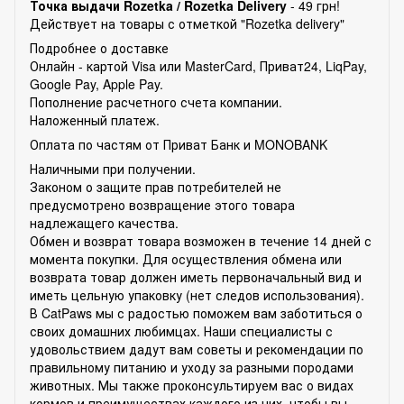
Точка выдачи Rozetka /
Rozetka Delivery
- 49 грн!
Действует на товары с отметкой "Rozetka delivery"
Подробнее о доставке
Онлайн - картой Visa или MasterCard, Приват24, LiqPay,
Google Pay, Apple Pay.
Пополнение расчетного счета компании.
Наложенный платеж.
Оплата по частям от Приват Банк и MONOBANK
Наличными при получении.
Законом о защите прав потребителей не
предусмотрено возвращение этого товара
надлежащего качества.
Обмен и возврат товара возможен в течение 14 дней с
момента покупки. Для осуществления обмена или
возврата товар должен иметь первоначальный вид и
иметь цельную упаковку (нет следов использования).
В CatPaws мы с радостью поможем вам заботиться о
своих домашних любимцах. Наши специалисты с
удовольствием дадут вам советы и рекомендации по
правильному питанию и уходу за разными породами
животных. Мы также проконсультируем вас о видах
кормов и преимуществах каждого из них, чтобы вы