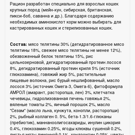
Рацион разработан специально для взрослых кошек
крупных пород (мейн-кун, сибирская, британская,
пикси-боб, саванна и др.). Благодаря содержанию
необходимых аминокислот корм можно выбирать для
кастрированных кошек и стерилизованных кошек.
Состав:
мясо телятины 30% (дегидратированное мясо
телятины 18%, свежее мясо телятины не менее 12%),
обезвоженный белок телятины 15%, рис
цельнозерновой, дегидратированный протеин лосося
8%, дегидратированный протеин криля 5% (источник
глюкозамина), говяжий жир 5%, растительные
пищевые волокна, рис бурый нешлифованный, масло
лосося 3% (источник Омега-3, Омега-6), фитоформула
АМРОЛ (амарант, расторопша, лен) 3%, клетчатка
чечевицы, гидролизованная печень говяжья 2%,
вяленые томаты 2%, яичный порошок 2%, масло
"Сезам" (масло льна, кунжута, конопли, расторопши)
2%, рыбный коллаген 0. 5%, бета-1.3/1.6-глюканы
(пребиотик), маннаноолигосахариды, инулин цикория
0.4%, глюкозамин 0.25%, ягоды клюквы сушеной 0.2%,
листья мяты лимонной 0.1%, хондроитин 0.05%, цветы