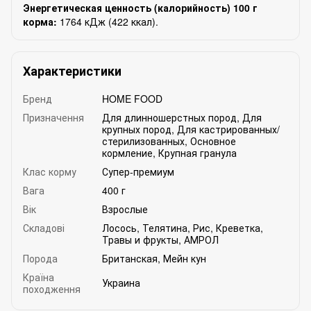
Энергетическая ценность (калорийность) 100 г
корма:
1764 кДж (422 ккал).
Характеристики
Бренд
HOME FOOD
Призначення
Для длинношерстных пород
,
Для
крупных пород
,
Для кастрированных/
стерилизованных
,
Основное
кормление
,
Крупная гранула
Клас корму
Супер-премиум
Вага
400 г
Вік
Взрослые
Складові
Лосось
,
Телятина
,
Рис
,
Креветка
,
Травы и фрукты
,
АМРОЛ
Порода
Британская
,
Мейн кун
Країна
Украина
походження