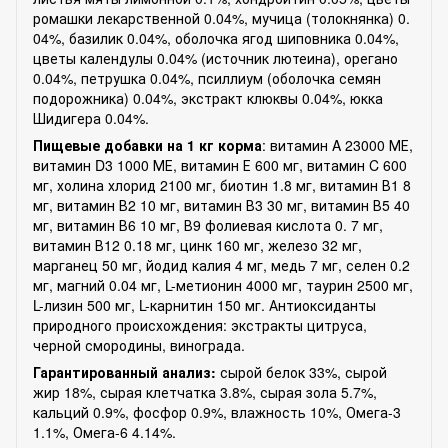
ромашки лекарственной 0.04%, мучица (толокнянка) 0.
04%, базилик 0.04%, оболочка ягод шиповника 0.04%,
цветы календулы 0.04% (источник лютеина), орегано
0.04%, петрушка 0.04%, псиллиум (оболочка семян
подорожника) 0.04%, экстракт клюквы 0.04%, юкка
Шидигера 0.04%.
Пищевые добавки на 1 кг корма
: витамин A 23000 МЕ,
витамин D3 1000 МЕ, витамин Е 600 мг, витамин C 600
мг, холина хлорид 2100 мг, биотин 1.8 мг, витамин В1 8
мг, витамин В2 10 мг, витамин В3 30 мг, витамин В5 40
мг, витамин В6 10 мг, В9 фолиевая кислота 0. 7 мг,
витамин В12 0.18 мг, цинк 160 мг, железо 32 мг,
марганец 50 мг, йодид калия 4 мг, медь 7 мг, селен 0.2
мг, магний 0.04 мг, L-метионин 4000 мг, таурин 2500 мг,
L-лизин 500 мг, L-карнитин 150 мг. Антиоксиданты
природного происхождения: экстракты цитруса,
черной смородины, винограда.
Гарантированный анализ:
сырой белок 33%, сырой
жир 18%, сырая клетчатка 3.8%, сырая зола 5.7%,
кальций 0.9%, фосфор 0.9%, влажность 10%, Омега-3
1.1%, Омега-6 4.14%.