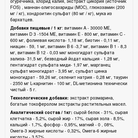
огуречника, хлорид калия, экстракт цикория (источник
FOS) , маннан-олигосахариды (МОС), глюкозамин (200
мг / кг), хондроитин сульфат (80 мг / кг), мука из
бархатцев.
Добавки пищевые / 1 кг
: витамин A - 30000 МЕ,
витамин D 3 -1504 МЕ, витамин E - 800 мг, витамин C -
600 мг, фолиевая кислота- 1,18 мг, биотин - 0,11 мг,
ниацин - 59, 1 мг, витамин B 6 -3,7 мг, витамин B 1 - 8,3
мг, витамин B 12 - 0,03 мкг моногидрат сульфата
зализа- 31,5 мг, безводный йодат кальция - 1,28 мг,
пентагидрат сульфата миди- 1,97 мг, марганец
сульфат моногидрат - 3,95 мг, сульфат цинка
моногидрат - 59,26 мг, селенит натрия - 0,28 мг, таурин
- 2350 мг L-карнитин - 100 мг, DL-метионина технически
чистый - 5 г.
Технологические добавки:
экстракт розмарина,
богатые токоферолом экстракты растительных масел.
Aнaлитический состав / 1кг:
сырой белок - 31%, сырая
клетчатка - 5,2%, сырой жир - 17%, сырая зола - 8,5%,
кальций - 1,7%, фосфор - 0,95%, магний - 0 , 08%,
Омега-3 жирные кислоты - 0,32%, Омега-6 жирные
кислоты - 3,57%.