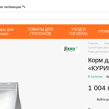
шим любимцам 🐾
ары для
ТОВАРЫ ДЛЯ
УХОД И
ГРУМ
ошек
ГРИЗУНОВ
ГИГИЕНА
Главная
Тов
Сухой корм для
Корм для кошек
Корм 
«КУРИЦ
В наличии
А
1 004 
Войти
дл
%