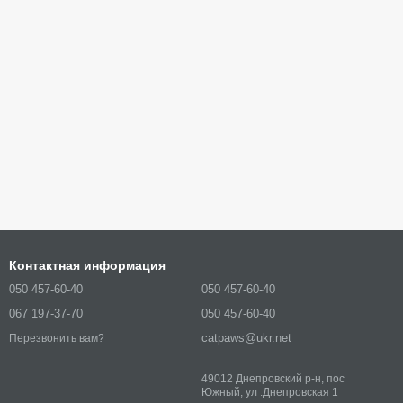
Контактная информация
050 457-60-40
050 457-60-40
067 197-37-70
050 457-60-40
catpaws@ukr.net
Перезвонить вам?
49012 Днепровский р-н, пос
Южный, ул .Днепровская 1