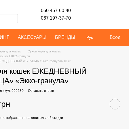
050 457-60-40
067 197-37-70
ИНГ
АКСЕСУАРЫ
БРЕНДЫ
Вход
Рус
ары для кошек
Сухой корм для кошек
 кошек ЕККО-гранула
 ЕЖЕДНЕВНЫЙ «КУРИЦА» «Экко-гранула» 10 кг
для кошек ЕЖЕДНЕВНЫЙ
А» «Экко-гранула»
ртикул: 999230
Оставить отзыв
грн
я отображения накопительной скидки