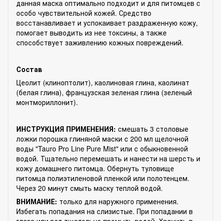
данная маска оптимально подходит и для питомцев с
особо чувствительной кожей. Средство
восстанавливает и успокаивает раздраженную кожу,
помогает выводить из нее токсины, а также
способствует заживлению кожных повреждений.
Состав
Цеолит (клиноптолит), каолиновая глина, каолинат
(белая глина), французская зеленая глина (зеленый
монтмориллонит).
ИНСТРУКЦИЯ ПРИМЕНЕНИЯ:
смешать 3 столовые
ложки порошка глиняной маски с 200 мл щелочной
воды "Tauro Pro Line Pure Mist" или с обыкновенной
водой. Тщательно перемешать и нанести на шерсть и
кожу домашнего питомца. Обернуть туловище
питомца полиэтиленовой пленкой или полотенцем.
Через 20 минут смыть маску теплой водой.
ВНИМАНИЕ:
только для наружного применения.
Избегать попадания на слизистые. При попадании в
глаза или рот тщательно промыть водой. Хранить в