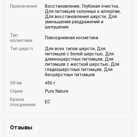
Призначення
Восстановление
,
Глубокая очистка
,
Для питомцев склонных к аллергии
,
Для восстановления шерсти
,
Для
уменьшения раздражений и
шелушения
Тип
Повседневная косметика
косметики
Тип шерсті
Для всех типов шерсти
,
Для
питомцев с белой шерстью
,
Для
длинношерстных питомцев
,
Для
питомцев с жесткой шерстью
,
Для
гладкошерстных питомцев
,
Для
бесшерстных питомцев
Об'єм
450 г
Серия
Pure Nature
Країна
ЕС
походження
Отзывы