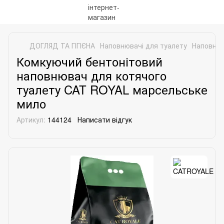
ДОГЛЯД ТА ГІГІЄНА
Наповнювачі для туалету
Наповнюв
Комкуючий бентонітовий
наповнювач для котячого
туалету CAT ROYAL марсельське
мило
Артикул:
144124
Написати відгук