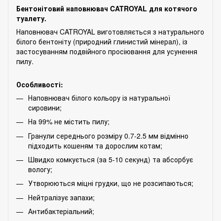
Бентонітовий наповнювач CATROYAL для котячого
туалету.
Наповнювач CATROYAL виготовляється з натурального
білого бентоніту (природний глинистий мінерал), із
застосуванням подвійного просіювання для усунення
пилу.
Особливості:
Наповнювач білого кольору із натуральної
сировини;
На 99% не містить пилу;
Гранули середнього розміру 0.7-2.5 мм відмінно
підходить кошеням та дорослим котам;
Швидко комкується (за 5-10 секунд) та абсорбує
вологу;
Утворюються міцні грудки, що не розсипаються;
Нейтралізує запахи;
Антибактеріальний;