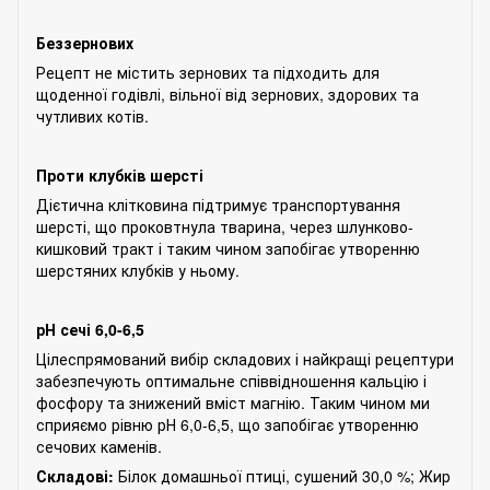
Беззернових
Рецепт не містить зернових та підходить для
щоденної годівлі, вільної від зернових, здорових та
чутливих котів.
Проти клубків шерсті
Дієтична клітковина підтримує транспортування
шерсті, що проковтнула тварина, через шлунково-
кишковий тракт і таким чином запобігає утворенню
шерстяних клубків у ньому.
рН сечі 6,0-6,5
Цілеспрямований вибір складових і найкращі рецептури
забезпечують оптимальне співвідношення кальцію і
фосфору та знижений вміст магнію. Таким чином ми
сприяємо рівню рН 6,0-6,5, що запобігає утворенню
сечових каменів.
Складові:
Білок домашньої птиці, сушений 30,0 %; Жир