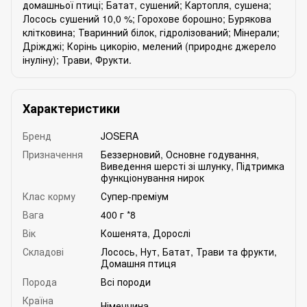
домашньої птиці; Батат, сушений; Картопля, сушена;
Лосось сушений 10,0 %; Горохове борошно; Бурякова
клітковина; Тваринний білок, гідролізований; Мінерали;
Дріжджі; Корінь цикорію, мелений (природнє джерело
інуліну); Трави, Фрукти.
Характеристики
Бренд
JOSERA
Призначення
Беззерновий
,
Основне годування
,
Виведення шерсті зі шлунку
,
Підтримка
функціонування нирок
Клас корму
Супер-преміум
Вага
400 г *8
Вік
Кошенята
,
Дорослі
Складові
Лосось
,
Нут
,
Батат
,
Трави та фрукти
,
Домашня птиця
Порода
Всі породи
Країна
Німеччина