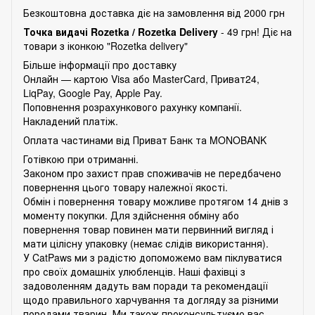
Безкоштовна доставка діє на замовлення від 2000 грн
Точка видачі Rozetka /
Rozetka Delivery
- 49 грн! Діє на
товари з іконкою "Rozetka delivery"
Більше інформації про доставку
Онлайн — картою Visa або MasterCard, Приват24,
LiqPay, Google Pay, Apple Pay.
Поповнення розрахункового рахунку компанії.
Накладений платіж.
Оплата частинами від Приват Банк та MONOBANK
Готівкою при отриманні.
Законом про захист прав споживачів не передбачено
повернення цього товару належної якості.
Обмін і повернення товару можливе протягом 14 днів з
моменту покупки. Для здійснення обміну або
повернення товар повинен мати первинний вигляд і
мати цілісну упаковку (немає слідів використання).
У CatPaws ми з радістю допоможемо вам піклуватися
про своїх домашніх улюбленців. Наші фахівці з
задоволенням дадуть вам поради та рекомендації
щодо правильного харчування та догляду за різними
породами тварин. Ми також проконсультуємо вас