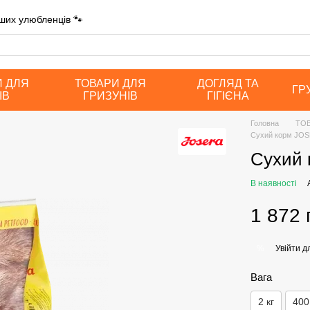
ших улюбленців 🐾
И ДЛЯ
ТОВАРИ ДЛЯ
ДОГЛЯД ТА
ГР
ІВ
ГРИЗУНІВ
ГІГІЄНА
Головна
ТОВ
Сухий корм JOSE
Сухий 
В наявності
1 872 
Увійти
дл
%
Вага
2 кг
400