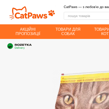
Перейти до основного контенту
CatPaws — з любов’ю до ва
АКЦІЙНІ
ТОВАРИ ДЛЯ
ТОВАР
ПРОПОЗИЦІЇ
СОБАК
КОТ