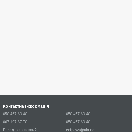
Контактна інформація
050 457-60-40
050 457-60-40
067 197-37-70
050 457-60-40
catpaws@ukr.net
Передзвонити вам?