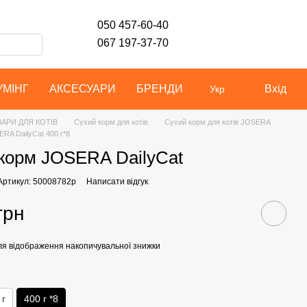
050 457-60-40
067 197-37-70
УМІНГ
АКСЕСУАРИ
БРЕНДИ
Вхід
Укр
АРИ ДЛЯ КОТІВ
Сухий корм для котів
Сухий корм для котів JOSERA
RA DailyCat 400 г*8
корм JOSERA DailyCat
Артикул: 50008782р
Написати відгук
грн
я відображення накопичувальної знижки
 г
400 г *8