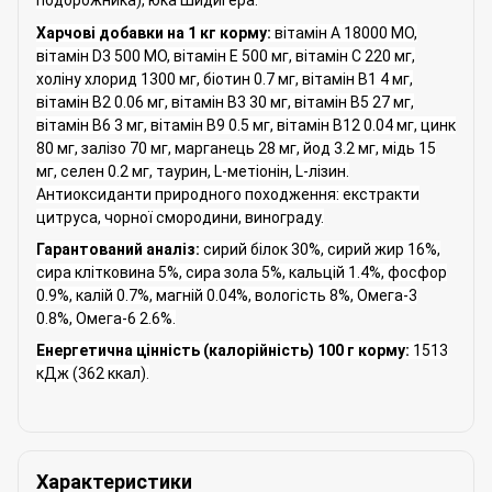
подорожника), юка Шидигера.
Харчові добавки на 1 кг корму:
вітамін A 18000 МО,
вітамін D3 500 МО, вітамін Е 500 мг, вітамін C 220 мг,
холіну хлорид 1300 мг, біотин 0.7 мг, вітамін В1 4 мг,
вітамін В2 0.06 мг, вітамін В3 30 мг, вітамін В5 27 мг,
вітамін В6 3 мг, вітамін В9 0.5 мг, вітамін В12 0.04 мг, цинк
80 мг, залізо 70 мг, марганець 28 мг, йод 3.2 мг, мідь 15
мг, селен 0.2 мг, таурин, L-метіонін, L-лізин.
Антиоксиданти природного походження: екстракти
цитруса, чорної смородини, винограду.
Гарантований аналіз:
сирий білок 30%, сирий жир 16%,
сира клітковина 5%, сира зола 5%, кальцій 1.4%, фосфор
0.9%, калій 0.7%, магній 0.04%, вологість 8%, Омега-3
0.8%, Омега-6 2.6%.
Енергетична цінність (калорійність) 100 г корму:
1513
кДж (362 ккал).
Характеристики