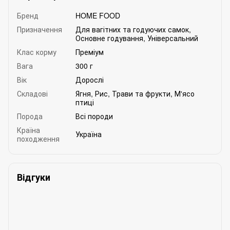
Бренд
HOME FOOD
Призначення
Для вагітних та годуючих самок
,
Основне годування
,
Універсальний
Клас корму
Преміум
Вага
300 г
Вік
Дорослі
Складові
Ягня
,
Рис
,
Трави та фрукти
,
М'ясо
птиці
Порода
Всі породи
Країна
Україна
походження
Відгуки