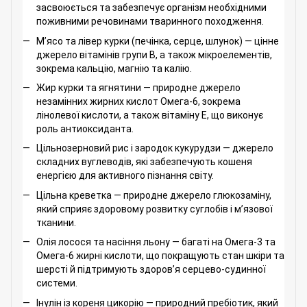
засвоюється та забезпечує організм необхідними
поживними речовинами тваринного походження.
М’ясо та лівер курки (печінка, серце, шлунок) — цінне
джерело вітамінів групи B, а також мікроелементів,
зокрема кальцію, магнію та калію.
Жир курки та ягнятини — природне джерело
незамінних жирних кислот Омега-6, зокрема
лінолевої кислоти, а також вітаміну Е, що виконує
роль антиоксиданта.
Цільнозерновий рис і зародок кукурудзи — джерело
складних вуглеводів, які забезпечують кошеня
енергією для активного пізнання світу.
Цільна креветка — природне джерело глюкозаміну,
який сприяє здоровому розвитку суглобів і м’язової
тканини.
Олія лосося та насіння льону — багаті на Омега-3 та
Омега-6 жирні кислоти, що покращують стан шкіри та
шерсті й підтримують здоров’я серцево-судинної
системи.
Інулін із кореня цикорію — природний пребіотик, який