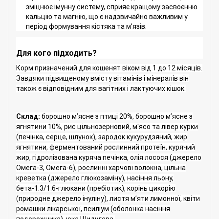
зміцнює імунну систему, сприяє кращому засвоєнню
кальцію та магнію, що є надзвичайно важливим у
період формування кістяка та м’язів.
Для кого підходить?
Корм призначений для кошенят віком від 1 до 12 місяців.
Завдяки підвищеному вмісту вітамінів і мінералів він
також є відповідним для вагітних і лактуючих кішок.
Склад:
борошно м’ясне з птиці 20%, борошно м’ясне з
ягнятини 10%, рис цільнозерновий, м'ясо та лівер курки
(печінка, серце, шлунок), зародок кукурудзяний, жир
ягнятини, ферментований рослинний протеїн, курячий
жир, гідролізована куряча печінка, олія лосося (джерело
Омега-3, Омега-6), рослинні харчові волокна, цільна
креветка (джерело глюкозаміну), насіння льону,
бета-1.3/1.6-глюкани (пребіотик), корінь цикорію
(природне джерело інуліну), листя м’яти лимонної, квіти
ромашки лікарської, псиліум (оболонка насіння