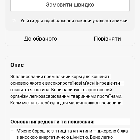
Замовити швидко
Увійти
для відображення накопичувальної знижки
%
До обраного
Порівняти
Опис
Збалансований преміальний корм для кошенят,
основою якого є високопротеїнові м’ясні інгредієнти —
птиця та ягнятина. Вони насичують зростаючий
організм легкозасвоюваним тваринними протеїнами.
Корм містить необхідні для малечі поживні речовини.
Основні інгредієнти та показання:
М’ясне борошно з птиці та ягнятини — джерело білка
з високою енергетичною цінністю. Воно легко