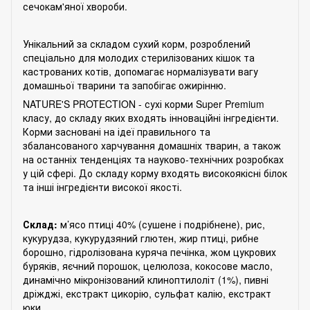
сечокам'яної хвороби.
Унікальний за складом сухий корм, розроблений
спеціально для молодих стерилізованих кішок та
кастрованих котів, допомагає нормалізувати вагу
домашньої тварини та запобігає ожирінню.
NATURE'S PROTECTION - сухі корми Super Premium
класу, до складу яких входять інноваційні інгредієнти.
Корми засновані на ідеї правильного та
збалансованого харчування домашніх тварин, а також
на останніх тенденціях та науково-технічних розробках
у цій сфері. До складу корму входять високоякісні білок
та інші інгредієнти високої якості.
Склад:
м’ясо птиці 40% (сушене і подрібнене), рис,
кукурудза, кукурудзяний глютен, жир птиці, рибне
борошно, гідролізована куряча печінка, жом цукрових
буряків, яєчний порошок, целюлоза, кокосове масло,
динамічно мікронізований клиноптилоліт (1%), пивні
дріжджі, екстракт цикорію, сульфат калію, екстракт
юки.