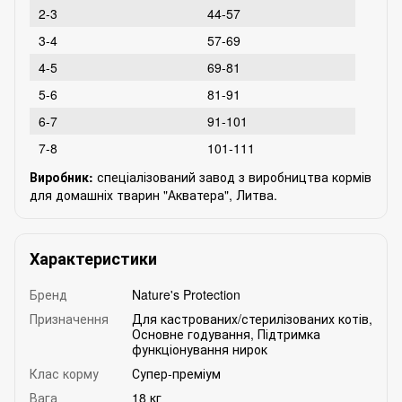
2-3
44-57
3-4
57-69
4-5
69-81
5-6
81-91
6-7
91-101
7-8
101-111
Виробник:
спеціалізований завод з виробництва кормів
для домашніх тварин "Акватера", Литва.
Характеристики
Бренд
Nature's Protection
Призначення
Для кастрованих/стерилізованих котів
,
Основне годування
,
Підтримка
функціонування нирок
Клас корму
Супер-преміум
Вага
18 кг