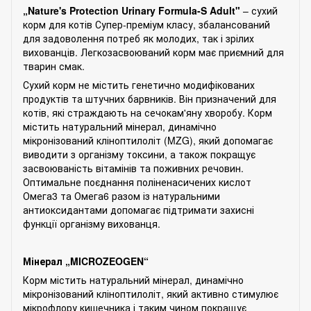
„Nature's Protection Urinary Formula-S Adult"
– сухий
корм для котів Супер-преміум класу, збалансований
для задоволення потреб як молодих, так і зрілих
вихованців. Легкозасвоюваний корм має приємний для
тварин смак.
Сухий корм не містить генетично модифікованих
продуктів та штучних барвників. Він призначений для
котів, які страждають на сечокам'яну хворобу. Корм
містить натуральний мінерал, динамічно
мікронізований кліноптилоліт (MZG), який допомагає
виводити з організму токсини, а також покращує
засвоюваність вітамінів та поживних речовин.
Оптимальне поєднання поліненасичених кислот
Омега3 та Омега6 разом із натуральними
антиоксидантами допомагає підтримати захисні
функції організму вихованця.
Мінерал „MICROZEOGEN“
Корм містить натуральний мінерал, динамічно
мікронізований кліноптилоліт, який активно стимулює
мікрофлору кишечника і таким чином покращує