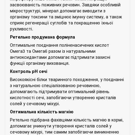
засвоюваність поживних речовин. Завдяки особливій
мікроструктурі, мінерал допомагає виводити з
організму токсини та зміцнює імунну систему, а також
сприяє регенерації суглобів та покращенню їхньої
рухливості.
Ретельно продумана формула
Оптимальне поєднання поліненасичених кислот
Омега3 та Омега6 разом із натуральними
антиоксидантами допомагає підтримати захисні
функції організму вихованця.
Контроль pH сечі
Високоякісні білки тваринного походження, у поєднанні
з натуральною спеціалізованою речовиною,
допомагають підтримувати оптимальний рівень
кислотності сечі, запобігаючи утворенню кристалів
солей у сечовому міхурі.
Оптимальна кількість магнію
Ретельно підібрана фахівцями кількість магнію в кормі,
допомагає уникнути утворення кристалів солей у
сечовому міхурі, тим самим запобігаючи виникненню