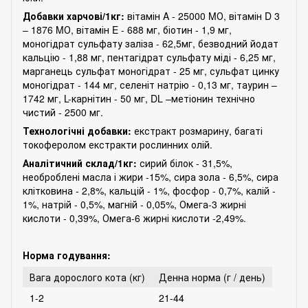
Добавки харчові/1кг:
вітамін A - 25000 MО, вітамін D 3
– 1876 MО, вітамін E - 688 мг, біотин - 1,9 мг,
моногідрат сульфату заліза - 62,5мг, безводний йодат
кальцію - 1,88 мг, пентагідрат сульфату міді - 6,25 мг,
марганець сульфат моногідрат - 25 мг, сульфат цинку
моногідрат - 144 мг, селеніт натрію - 0,13 мг, таурин –
1742 мг, L-карнітин - 50 мг, DL –метіонин технічно
чистий - 2500 мг.
Технологічні добавки:
екстракт розмарину, багаті
токоферолом екстракти рослинних олій.
Аналітичний склад/1кг:
сирий білок - 31,5%,
необроблені масла і жири -15%, сира зола - 6,5%, сира
клітковина - 2,8%, кальцій - 1%, фосфор - 0,7%, калій -
1%, натрій - 0,5%, магній - 0,05%, Омега-3 жирні
кислоти - 0,39%, Омега-6 жирні кислоти -2,49%.
Норма годування:
Вага дорослого кота (кг)
Денна норма (г / день)
1-2
21-44