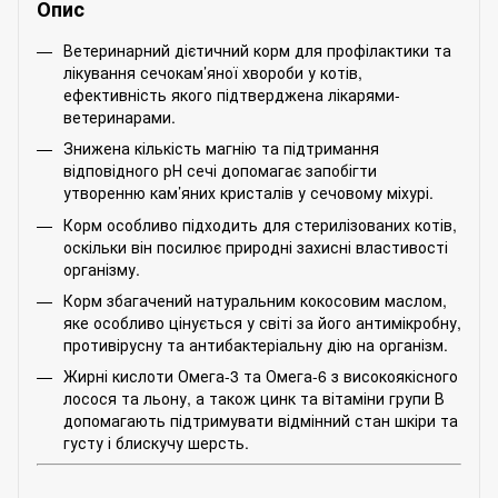
Опис
Ветеринарний дієтичний корм для профілактики та
лікування сечокам’яної хвороби у котів,
ефективність якого підтверджена лікарями-
ветеринарами.
Знижена кількість магнію та підтримання
відповідного рН сечі допомагає запобігти
утворенню кам’яних кристалів у сечовому міхурі.
Корм особливо підходить для стерилізованих котів,
оскільки він посилює природні захисні властивості
організму.
Корм збагачений натуральним кокосовим маслом,
яке особливо цінується у світі за його антимікробну,
противірусну та антибактеріальну дію на організм.
Жирні кислоти Омега-3 та Омега-6 з високоякісного
лосося та льону, а також цинк та вітаміни групи В
допомагають підтримувати відмінний стан шкіри та
густу і блискучу шерсть.