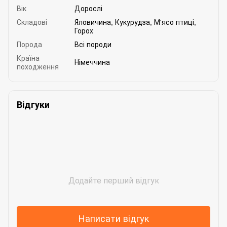
Вік
Дорослі
Складові
Яловичина
,
Кукурудза
,
М'ясо птиці
,
Горох
Порода
Всі породи
Країна
Німеччина
походження
Відгуки
Додайте перший відгук
Написати відгук