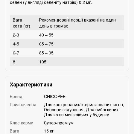
селен (у вигляді селеніту натрію) 0,2 мг.
Вага
Рекомендовані порції вказані на один
кота (кг)
день в грамах
2-3
40 – 55
4-5
65 – 75
6-7
85 – 95
8
105
Характеристики
Бренд
CHICOPEE
Призначення
Для кастрованих/стерилізованих котів
,
Основне годування
,
Для вибагливих
,
Для котів мешкаючих у будинку
Клас корму
Супер-преміум
Вага
15 кг