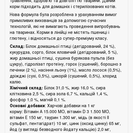
травлення, здоров'ю та довголіттю тварини. Даний
корм підходить для домашніх і стерилізованих котів.
Нова формула була розроблена з урахуванням вимог
примхливих вихованців за допомогою сучасних
технологій, які не вимагають проведення випробувань
на тваринах. Корми в лінійці не містять пшениці і
глютену, і відносяться до супер-преміуму класу.
Склад:
Білок домашньої птиці (дегідрований, 24 %),
кукурудза, сорго, білок яловичий (дегідрований, 5 %),
жир домашньої птиці, сушена бурякова пульпа (без
цукру), гідролізат протеїну, горох (сушений), борошно з
печінки (2 %), насіння льону (1%), масло лосося (0,5%),
дріжджі (сухі, 0,5%), цикорій (сушений, 0,5%), хлорид
калію.
Хімічний склад:
Білок 31,0 %, жир 16,0 %, сира
клітковина 2,5 %, сира зола 6,7 %, кальцій 1,4 %,
фосфор 1,0 %, магній 0,1 %.
Основні добавки
: Харчові добавки на 1 кг
корму: Вітамін А 15.000 MO, вітамін D 3 1.500 MO,
вітамін Е 150 мг, таурин 1.300 мг, мідь (в якості ІІ
сульфат, пентагідрат) 10 мг, цинк (оксид цинку) 65 мг,
йод (у вигляді безводного йодату кальцію) 2,0 мг,