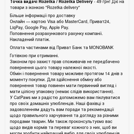
Точка видачі Rozetka /
Rozetka Delivery
- 49 грн! Діє на
товари з іконкою "Rozetka delivery"
Більше інформації про доставку
Онлайн — картою Visa або MasterCard, Приват24,
LiqPay, Google Pay, Apple Pay.
Поповнення розрахункового рахунку компанії.
Накладений платіж.
Оплата частинами від Приват Банк та MONOBANK
Готівкою при отриманні.
Законом про захист прав споживачів не передбачено
повернення цього товару належної якості.
Обмін і повернення товару можливе протягом 14 днів з
моменту покупки. Для здійснення обміну або
повернення товар повинен мати первинний вигляд і
мати цілісну упаковку (немає слідів використання).
У CatPaws ми з радістю допоможемо вам піклуватися
про своїх домашніх улюбленців. Наші фахівці з
задоволенням дадуть вам поради та рекомендації
щодо правильного харчування та догляду за різними
породами тварин. Ми також проконсультуємо вас
щодо видів кормів та переваг кожного з них, щоб ви
могли зробити найкращий вибір для своїх улюбленців.