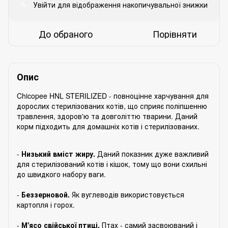
Увійти
для відображення накопичувальної знижки
%
До обраного
Порівняти
Опис
Chicopee HNL STERILIZED - повноцінне харчування для
дорослих стерилізованих котів, що сприяє поліпшенню
травлення, здоров'ю та довголіттю тварини. Даний
корм підходить для домашніх котів і стерилізованих.
-
Низький вміст жиру.
Даний показник дуже важливий
для стерилізований котів і кішок, тому що вони схильні
до швидкого набору ваги.
⠀
-
Беззерновой.
Як вуглеводів використовується
картопля і горох.
⠀
-
М'ясо свійської птиці.
Птах - самий засвоюваний і