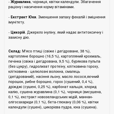
-
Журавлина
, чорниця, квітки календули. Збагачення
раціону і насичення корму вітамінами.
⠀
-
Екстракт Юки
. Зменшення запаху фекалій і зміцнення
імунітету.
⠀
-
Цикорій
. Джерело інуліну, який надає антитоксичну і
захисну дію.
Склад:
М'ясо птиці (свіже і дегідроване, 38 %),
картопляне борошно (16,5 %), картопляний крохмаль,
печінка (свіжа і дегідрована, 9,5 %), бурякова пульпа
(без цукру), гидролизат протеїну, клітковина гороху,
клітковина - целюлозні волокна, смалець
(дегідрований), насіння льону, масло лосося,яєчний
порошок, рибне борошно, горох (сушений, 0,4 %),
дріжджі (сушені, 0,25 %), карбонат кальція, хлорид
калію, сушена журавлина (0,1 %), чорниця (висушена,
0,1 %), екстракт новозеландських мідій, маннан-
олігосахариди (0,1 %), бета-глюкану (0,06 %), квітки
календули (сушені), цикорієва пудра, юка (сушена).