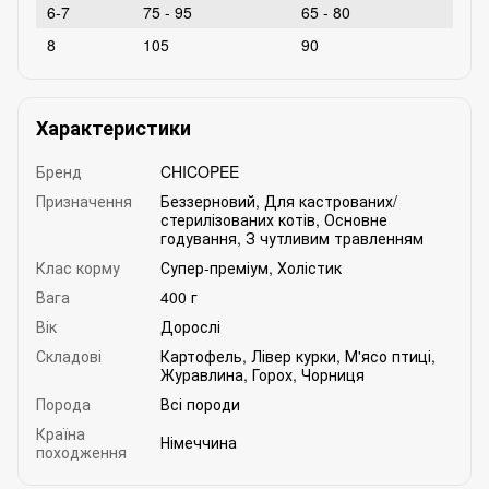
6-7
75 - 95
65 - 80
8
105
90
Характеристики
Бренд
CHICOPEE
Призначення
Беззерновий
,
Для кастрованих/
стерилізованих котів
,
Основне
годування
,
З чутливим травленням
Клас корму
Супер-преміум
,
Холістик
Вага
400 г
Вік
Дорослі
Складові
Картофель
,
Лівер курки
,
М'ясо птиці
,
Журавлина
,
Горох
,
Чорниця
Порода
Всі породи
Країна
Німеччина
походження