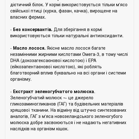
дієтичний білок. У кормі використовується тільки м'ясо
свійської птиці (курка, фазан, качка), вирощене на
власних фермах.
⠀
-
Без консервантів.
Для зберігання в кормі
використовуються тільки натуральні антиоксиданти.
⠀
-
Масло лосося.
Якісне масло лосося багате
незамінними жирними кислотами Омега-3, в тому числі
DHA (докозагексаєнової кислотою) і EPA
(ейкозапентаєнової кислотою), які роблять
благотворний вплив буквально на всі органи і системи
організму.
⠀
-
Екстракт зеленогубчатого молюска
.
Зеленогубчатий молюск ¬- це джерело
гликозаминогликанов (ГАГ) та будівельних матеріалів
хрящової тканини. На відміну від штучно синтезованих
аналогів, ГАГ з м'яса новозеландського зеленогубого
молюска добре засвоюються і не надають негативних
наслідків на організм кішок.
⠀