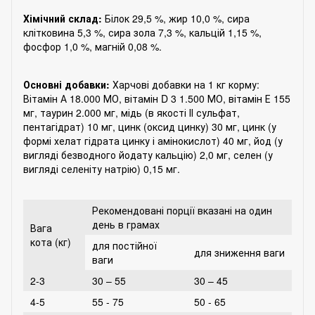
Хімічний склад:
Білок 29,5 %, жир 10,0 %, сира
клітковина 5,3 %, сира зола 7,3 %, кальцій 1,15 %,
фосфор 1,0 %, магній 0,08 %.
Основні добавки:
Харчові добавки на 1 кг корму:
Вітамін А 18.000 МО, вітамін D 3 1.500 МО, вітамін Е 155
мг, таурин 2.000 мг, мідь (в якості ІІ сульфат,
пентагідрат) 10 мг, цинк (оксид цинку) 30 мг, цинк (у
формі хелат гідрата цинку і амінокислот) 40 мг, йод (у
вигляді безводного йодату кальцію) 2,0 мг, селен (у
вигляді селеніту натрію) 0,15 мг.
Рекомендовані порції вказані на один
день в грамах
Вага
кота (кг)
для постійної
для зниження ваги
ваги
2-3
30 – 55
30 – 45
4-5
55 - 75
50 - 65