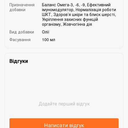
Призначення
Баланс Омега-3, -6, -9
,
Ефективний
добавки
імуномодулятор
,
Нормалізація роботи
ШКТ
,
Здоров’я шкіри та блиск шерсті
,
Укріплення захисних функцій
організму
,
Жовчогінна дія
Вид добавки
Олії
Фасування
100 мл
Відгуки
Додайте перший відгук
Написати відгук