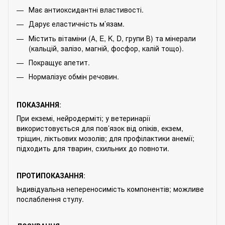
Має антиоксидантні властивості.
Дарує еластичність м’язам.
Містить вітаміни (А, E, K, D, групи В) та мінерали
(кальцій, залізо, магній, фосфор, калій тощо).
Покращує апетит.
Нормалізує обмін речовин.
ПОКАЗАННЯ
:
При екземі, нейродерміті; у ветеринарії
використовується для пов’язок від опіків, екзем,
тріщин, ліктьових мозолів; для профілактики анемії;
підходить для тварин, схильних до повноти.
ПРОТИПОКАЗАННЯ
:
Індивідуальна непереносимість компонентів; можливе
послаблення стулу.