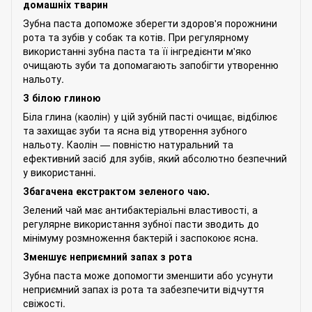
домашніх тварин
Зубна паста допоможе зберегти здоров'я порожнини
рота та зубів у собак та котів. При регулярному
використанні зубна паста та її інгредієнти м'яко
очищають зуби та допомагають запобігти утворенню
нальоту.
З білою глиною
Біла глина (каолін) у цій зубній пасті очищає, відбілює
та захищає зуби та ясна від утворення зубного
нальоту. Каолін — повністю натуральний та
ефективний засіб для зубів, який абсолютно безпечний
у використанні.
Збагачена екстрактом зеленого чаю.
Зелений чай має антибактеріальні властивості, а
регулярне використання зубної пасти зводить до
мінімуму розмноження бактерій і заспокоює ясна.
Зменшує неприємний запах з рота
Зубна паста може допомогти зменшити або усунути
неприємний запах із рота та забезпечити відчуття
свіжості.