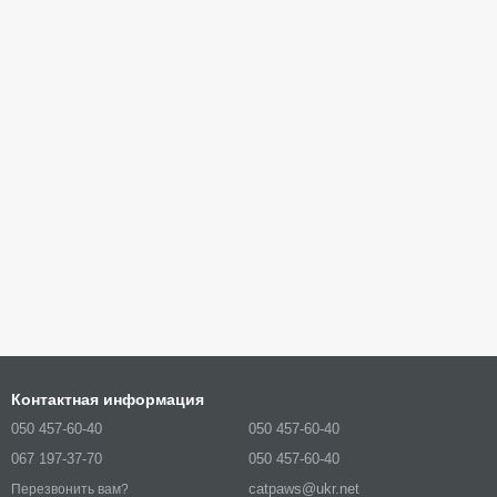
Контактная информация
050 457-60-40
050 457-60-40
067 197-37-70
050 457-60-40
catpaws@ukr.net
Перезвонить вам?