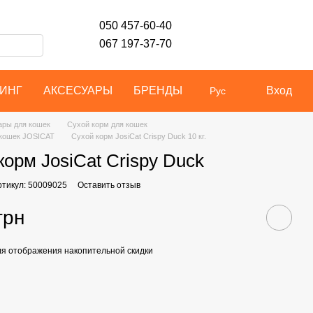
050 457-60-40
067 197-37-70
ИНГ
АКСЕСУАРЫ
БРЕНДЫ
Вход
Рус
ары для кошек
Сухой корм для кошек
 кошек JOSICAT
Сухой корм JosiCat Crispy Duck 10 кг.
корм JosiCat Crispy Duck
ртикул: 50009025
Оставить отзыв
грн
я отображения накопительной скидки