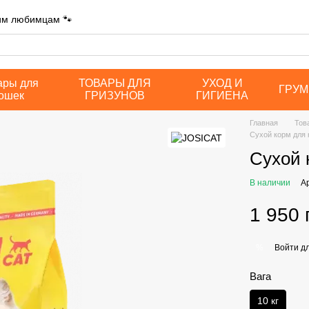
шим любимцам 🐾
ары для
ТОВАРЫ ДЛЯ
УХОД И
ГРУМ
ошек
ГРИЗУНОВ
ГИГИЕНА
Главная
Тов
Сухой корм для
Сухой 
В наличии
А
1 950 
Войти
дл
%
Вага
10 кг