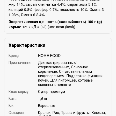
жир 14%, сырая клетчатка 4.4%, сырая зола 5.1%,
кальций 0.8%, фосфор 0.7%, влажность 10%, Омега-3
1.03%, Омега-6 2.4%.
Энергетическая ценность (калорийность) 100 г (g)
корма:
1597 кДж (kJ) (382 ккал (kcal)).
Характеристики
Бренд
HOME FOOD
Призначення
Для кастрированных/
стерилизованных
,
Основное
кормление
,
С чувствительным
пищеварением
,
Поддержка функции
почек
,
Для питомцев, которые
склонны к полноте
Клас корму
Супер-премиум
Вага
1,6 кг
Вік
Взрослые
Складові
Кролик
,
Рис
,
Травы и фрукты
,
Клюква
,