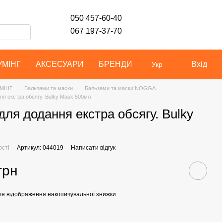
050 457-60-40
067 197-37-70
УМІНГ
АКСЕСУАРИ
БРЕНДИ
Вхід
Укр
МІНГ
Бальзами та маски
Бальзами та маски NOGGA
ня екстра обсягу. Bulky Mask 500мл
для додання екстра обсягу. Bulky
ості
Артикул: 044019
Написати відгук
грн
я відображення накопичувальної знижки