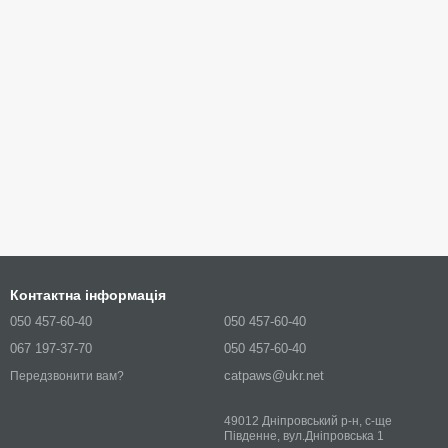
Контактна інформація
050 457-60-40
050 457-60-40
067 197-37-70
050 457-60-40
catpaws@ukr.net
Передзвонити вам?
49012 Дніпровський р-н, с-ще
Південне, вул.Дніпровська 1