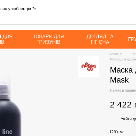
ших улюбленців 🐾
И ДЛЯ
ТОВАРИ ДЛЯ
ДОГЛЯД ТА
ГР
ІВ
ГРИЗУНІВ
ГІГІЄНА
Головна
ГРУ
Маска для додан
Маска 
Mask
Немає в наявн
2 422 
Увійти
дл
%
Об'єм