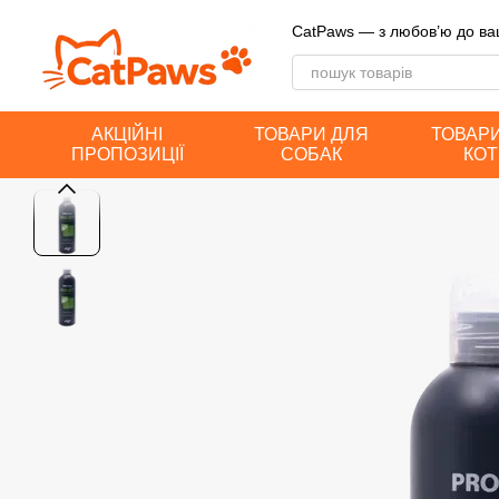
Перейти до основного контенту
CatPaws — з любов’ю до ва
АКЦІЙНІ
ТОВАРИ ДЛЯ
ТОВАР
ПРОПОЗИЦІЇ
СОБАК
КОТ