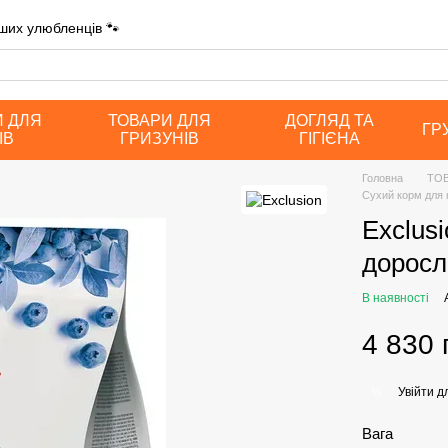
ших улюбленців 🐾
И ДЛЯ
ТОВАРИ ДЛЯ
ДОГЛЯД ТА
ГР
ІВ
ГРИЗУНІВ
ГІГІЄНА
Головна
ТОВ
Сухий корм для к
Exclusi
доросли
В наявності
4 830 
Увійти
дл
%
Вага