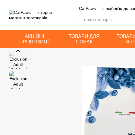
Перейти до основного контенту
CatPaws — з любов’ю до ва
АКЦІЙНІ
ТОВАРИ ДЛЯ
ТОВАР
ПРОПОЗИЦІЇ
СОБАК
КОТ