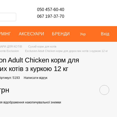
050 457-60-40
067 197-37-70
УМІНГ
АКСЕСУАРИ
БРЕНДИ
Вхід
Укр
АРИ ДЛЯ КОТІВ
Сухий корм для котів
отів Exclusion
Exclusion Adult Chicken корм для дорослих котів з куркою 12 кг
on Adult Chicken корм для
х котів з куркою 12 кг
Артикул: 5193
Написати відгук
грн
я відображення накопичувальної знижки