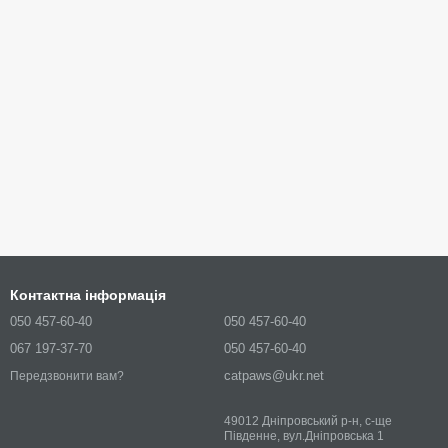
Контактна інформація
050 457-60-40
050 457-60-40
067 197-37-70
050 457-60-40
catpaws@ukr.net
Передзвонити вам?
49012 Дніпровський р-н, с-ще
Південне, вул.Дніпровська 1